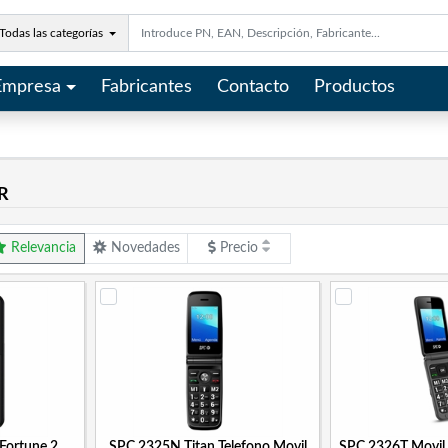
Todas las categorías
Empresa
Fabricantes
Contacto
Productos
R
Relevancia
Novedades
Precio
Fortune 2
SPC 2325N Titan Telefono Movil
SPC 2326T Movil 