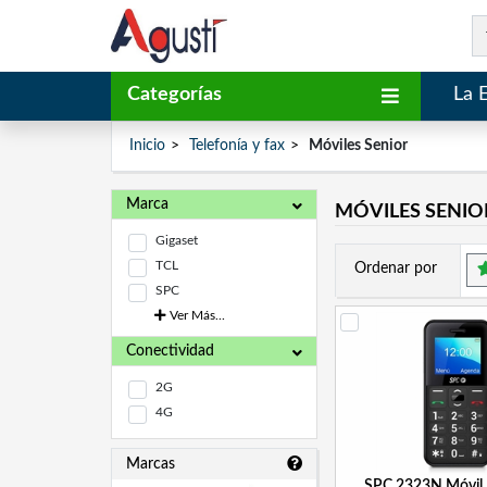
Categorías
La 
Inicio
Telefonía y fax
Móviles Senior
Marca
MÓVILES SENIO
Gigaset
TCL
Ordenar por
SPC
Ver Más...
Conectividad
2G
4G
Marcas
SPC 2323N Móvil 