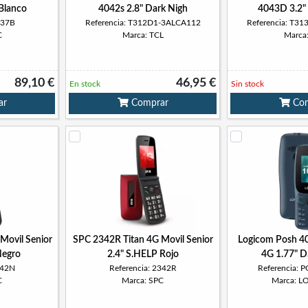
Blanco
4042s 2.8" Dark Nigh
4043D 3.2"
337B
Referencia: T312D1-3ALCA112
Referencia: T3
C
Marca: TCL
Marca
89,10 €
46,95 €
En stock
Sin stock
ar
Comprar
Com
Movil Senior
SPC 2342R Titan 4G Movil Senior
Logicom Posh 40
Negro
2.4" S.HELP Rojo
4G 1.77" D
342N
Referencia: 2342R
Referencia:
C
Marca: SPC
Marca: 