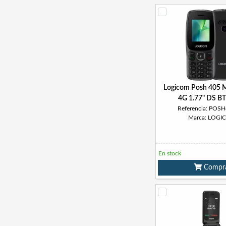
Logicom Posh 405 M
4G 1.77" DS BT
Referencia: POS
Marca: LOGI
En stock
Compr