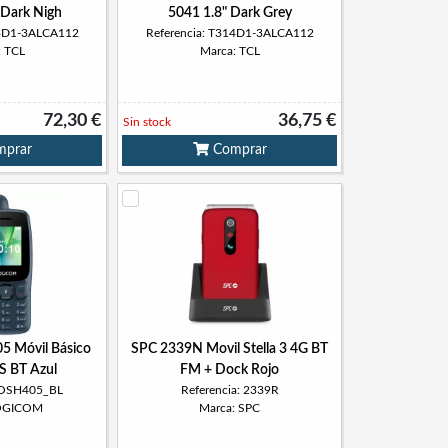
 Dark Nigh
5041 1.8" Dark Grey
13D1-3ALCA112
Referencia: T314D1-3ALCA112
: TCL
Marca: TCL
72,30 €
36,75 €
Sin stock
prar
Comprar
5 Móvil Básico
SPC 2339N Movil Stella 3 4G BT
S BT Azul
FM + Dock Rojo
 POSH405_BL
Referencia: 2339R
LOGICOM
Marca: SPC