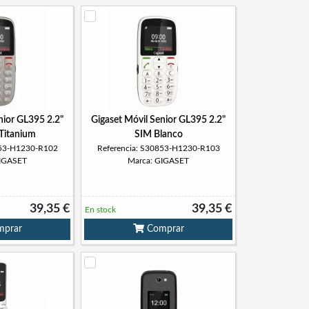
nior GL395 2.2"
Gigaset Móvil Senior GL395 2.2"
Titanium
SIM Blanco
853-H1230-R102
Referencia: S30853-H1230-R103
GIGASET
Marca: GIGASET
39,35 €
39,35 €
En stock
prar
Comprar