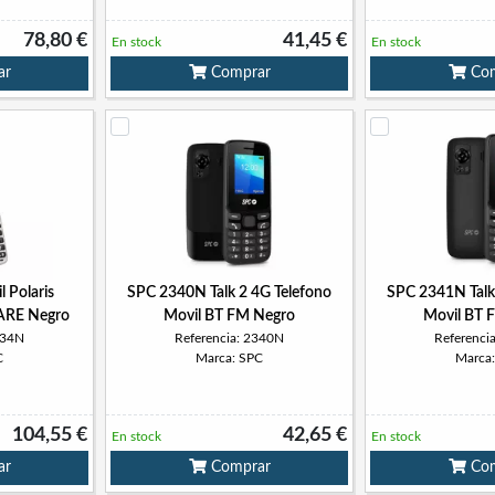
78,80 €
41,45 €
En stock
En stock
ar
Comprar
Com
 Polaris
SPC 2340N Talk 2 4G Telefono
SPC 2341N Talk
ARE Negro
Movil BT FM Negro
Movil BT 
334N
Referencia: 2340N
Referenci
C
Marca: SPC
Marca
104,55 €
42,65 €
En stock
En stock
ar
Comprar
Com