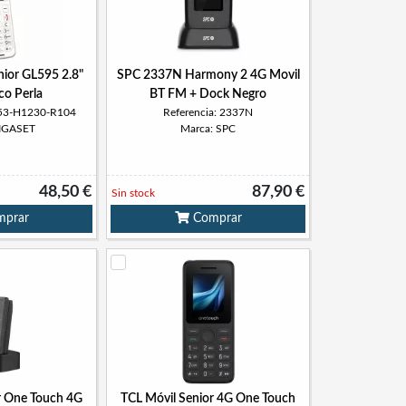
nior GL595 2.8"
SPC 2337N Harmony 2 4G Movil
co Perla
BT FM + Dock Negro
853-H1230-R104
Referencia: 2337N
GIGASET
Marca: SPC
48,50 €
87,90 €
Sin stock
prar
Comprar
r One Touch 4G
TCL Móvil Senior 4G One Touch