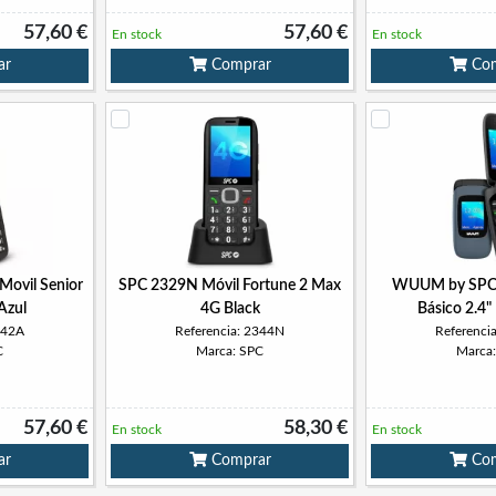
57,60 €
57,60 €
En stock
En stock
ar
Comprar
Com
Movil Senior
SPC 2329N Móvil Fortune 2 Max
WUUM by SPC 
Azul
4G Black
Básico 2.4
342A
Referencia: 2344N
Referenci
C
Marca: SPC
Marca
57,60 €
58,30 €
En stock
En stock
ar
Comprar
Com