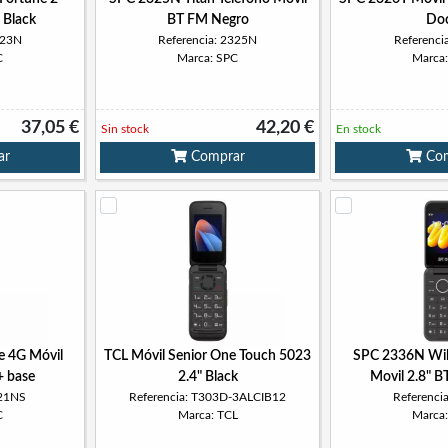
 Black
BT FM Negro
Do
323N
Referencia: 2325N
Referenci
C
Marca: SPC
Marca
37,05 €
42,20 €
Sin stock
En stock
ar
Comprar
Com
e 4G Móvil
TCL Móvil Senior One Touch 5023
SPC 2336N Wil
+ base
2.4" Black
Movil 2.8" 
321NS
Referencia: T303D-3ALCIB12
Referenci
C
Marca: TCL
Marca