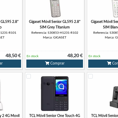
r GL595 2.8"
Gigaset Móvil Senior GL595 2.8"
Gigaset Móvil Se
o
SIM Grey Titanium
SIM Blan
-H1231-R101
Referencia: S30853-H1231-R102
Referencia: S30
SET
Marca: GIGASET
Marca: 
48,50 €
48,20 €
En stock
En stock
ar
Comprar
Com
 2 4G Movil
TCL Móvil Senior One Touch 4G
TCL Móvil Senio