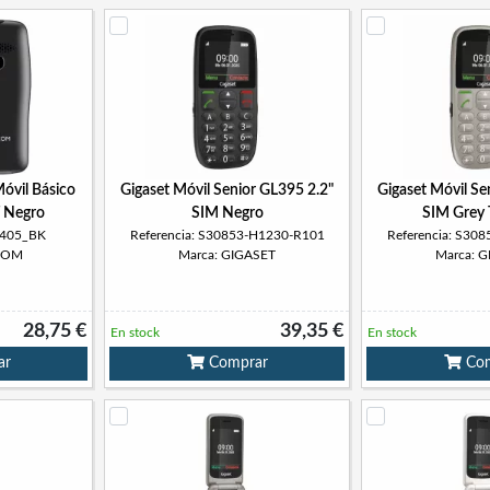
óvil Básico
Gigaset Móvil Senior GL395 2.2"
Gigaset Móvil Se
 Negro
SIM Negro
SIM Grey 
H405_BK
Referencia: S30853-H1230-R101
Referencia: S30
COM
Marca: GIGASET
Marca: 
28,75 €
39,35 €
En stock
En stock
ar
Comprar
Com