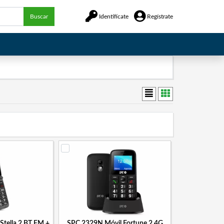
Buscar
Identifícate
Regístrate
Stella 2 BT FM +
SPC 2329N Móvil Fortune 2 4G