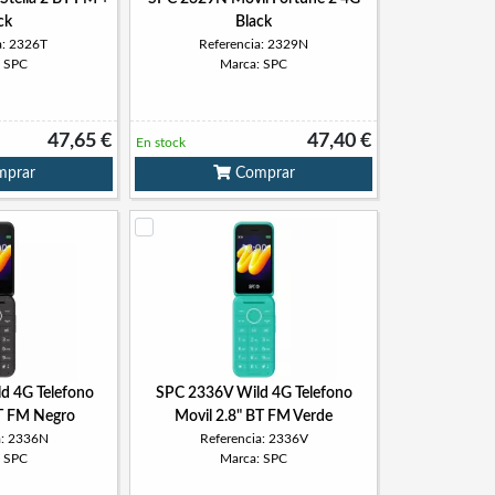
ck
Black
a: 2326T
Referencia: 2329N
: SPC
Marca: SPC
47,65 €
47,40 €
En stock
prar
Comprar
d 4G Telefono
SPC 2336V Wild 4G Telefono
BT FM Negro
Movil 2.8" BT FM Verde
a: 2336N
Referencia: 2336V
: SPC
Marca: SPC