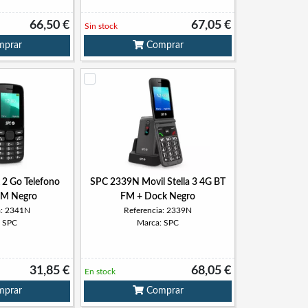
66,50 €
67,05 €
Sin stock
prar
Comprar
 2 Go Telefono
SPC 2339N Movil Stella 3 4G BT
FM Negro
FM + Dock Negro
a: 2341N
Referencia: 2339N
: SPC
Marca: SPC
31,85 €
68,05 €
En stock
prar
Comprar