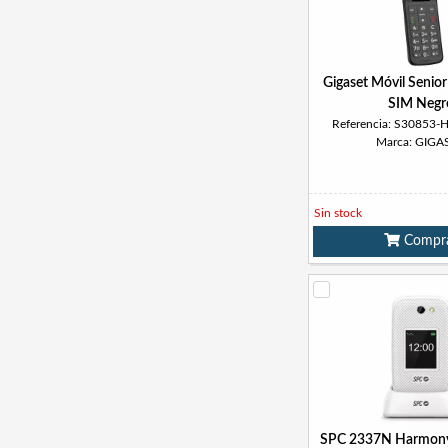
Gigaset Móvil Senio
SIM Negr
Referencia: S30853
Marca: GIGA
Sin stock
Compr
SPC 2337N Harmony