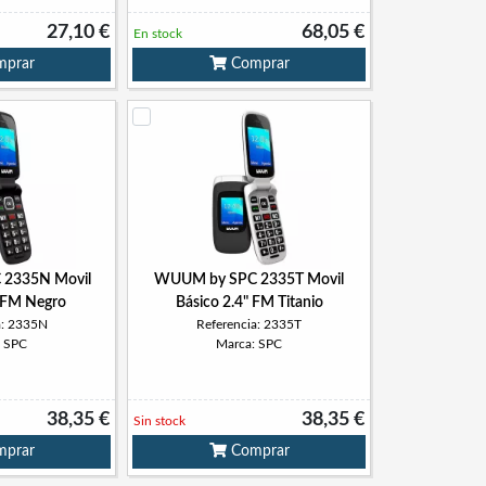
27,10 €
68,05 €
En stock
prar
Comprar
2335N Movil
WUUM by SPC 2335T Movil
" FM Negro
Básico 2.4" FM Titanio
a: 2335N
Referencia: 2335T
: SPC
Marca: SPC
38,35 €
38,35 €
Sin stock
prar
Comprar